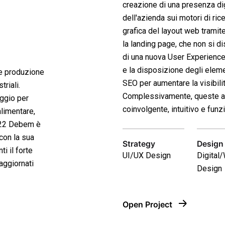
creazione di una presenza dig
dell'azienda sui motori di ri
grafica del layout web tramit
la landing page, che non si d
di una nuova User Experience (
e la disposizione degli elemen
 e produzione
SEO per aumentare la visibili
riali.
Complessivamente, queste att
ggio per
coinvolgente, intuitivo e fu
alimentare,
2022 Debem è
con la sua
Strategy
Design
i il forte
UI/UX Design
Digital
aggiornati
Design
Open Project