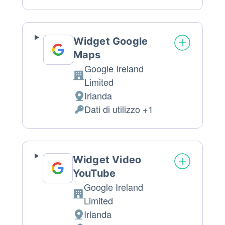
trattamento:
Personali
trattati:
Widget Google
Maps
Google Ireland
Azienda:
Limited
Irlanda
Luogo
Dati di utilizzo +1
del
Dati
trattamento:
Personali
trattati:
Widget Video
YouTube
Google Ireland
Azienda:
Limited
Irlanda
Luogo