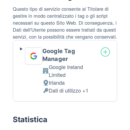
Follow Us
Questo tipo di servizio consente al Titolare di
gestire in modo centralizzato i tag o gli script
necessari su questo Sito Web. Di conseguenza, i
Dati dell'Utente possono essere trattati da questi
servizi, con la possibilità che vengano conservati.
Google Tag
Manager
Google Ireland
Azienda:
Limited
Irlanda
Luogo
Dati di utilizzo +1
del
Dati
trattamento:
Personali
trattati:
Statistica