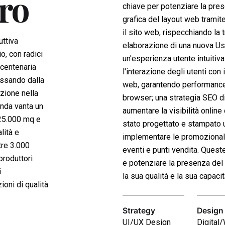
ro
chiave per potenziare la pres
grafica del layout web tramit
il sito web, rispecchiando la 
uttiva
elaborazione di una nuova Us
o, con radici
un'esperienza utente intuitiva
 centenaria
l'interazione degli utenti con
assando dalla
web, garantendo performance, 
azione nella
browser; una strategia SEO di 
enda vanta un
aumentare la visibilità online 
 25.000 mq e
stato progettato e stampato 
lità e
implementare le promozionali o
tre 3.000
eventi e punti vendita. Queste
produttori
e potenziare la presenza del 
i
la sua qualità e la sua capaci
ioni di qualità
Strategy
Design
UI/UX Design
Digital