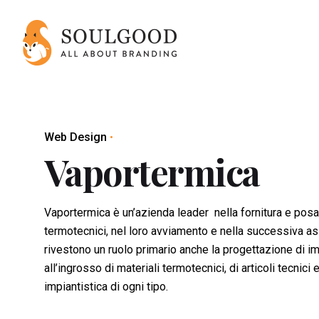
S
k
i
p
t
o
c
Web Design
o
Vaportermica
n
t
e
n
Vaportermica è un’azienda leader nella fornitura e posa 
t
termotecnici, nel loro avviamento e nella successiva as
rivestono un ruolo primario anche la progettazione di i
all’ingrosso di materiali termotecnici, di articoli tecnici 
impiantistica di ogni tipo.