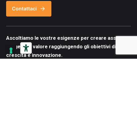
Contattaci
Ascoltiamo le vostre esigenze per creare assieme
progetti di valore
raggiungendo gli obiettivi di
crescita e innovazione
.
Next Project
Conosciamoci Meglio
SOULGOOD SRL - REA: UD-289812 - P.IVA 02811860309