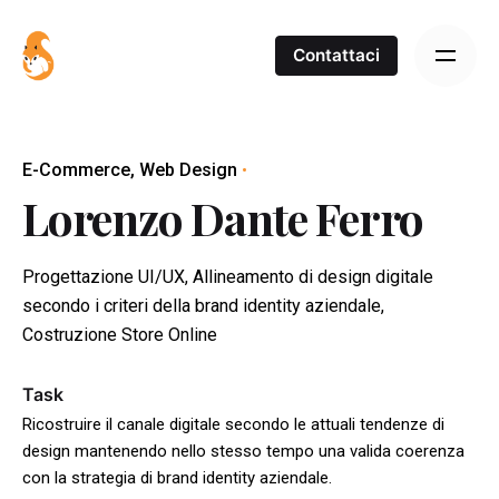
S
k
Contattaci
i
p
t
o
E-Commerce
Web Design
c
Lorenzo Dante Ferro
o
n
t
Progettazione UI/UX, Allineamento di design digitale
e
secondo i criteri della brand identity aziendale,
n
Costruzione Store Online
t
Task
Ricostruire il canale digitale secondo le attuali tendenze di
design mantenendo nello stesso tempo una valida coerenza
con la strategia di brand identity aziendale.