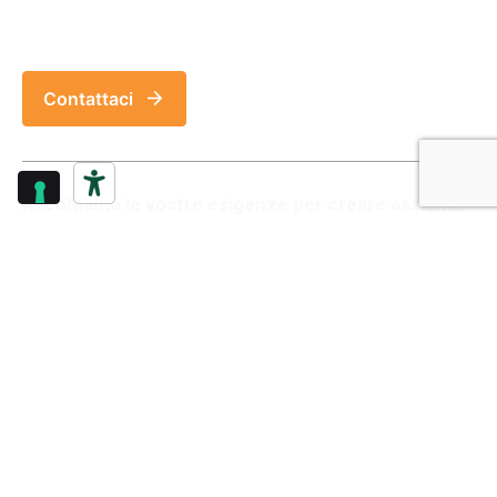
Contattaci
Ascoltiamo le vostre esigenze per creare assieme
progetti di valore
raggiungendo gli obiettivi di
crescita e innovazione
.
Next Project
CDC Group