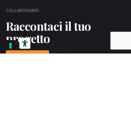
COLLABORIAMO
Raccontaci il tuo
progetto
Contattaci
Ascoltiamo le vostre esigenze per creare assieme
progetti di valore
raggiungendo gli obiettivi di
crescita e innovazione
.