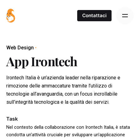
S
k
Contattaci
i
p
t
o
Web Design
c
App Irontech
o
n
t
Irontech Italia è un’azienda leader nella riparazione e
e
rimozione delle ammaccature tramite l’utilizzo di
n
tecnologie all’avanguardia, con un focus incrollabile
t
sull’integrità tecnologica e la qualità dei servizi.
Task
Nel contesto della collaborazione con Irontech Italia, è stata
condotta un'attività cruciale per sviluppare un'applicazione